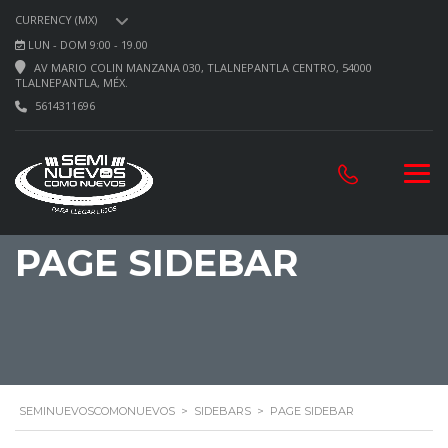
CURRENCY (MX)
LUN - DOM 9:00 - 19.00
AV MARIO COLIN MANZANA 030, TLALNEPANTLA CENTRO, 54000
TLALNEPANTLA, MÉX.
5614311696
PAGE SIDEBAR
SEMINUEVOSCOMONUEVOS
>
SIDEBARS
>
PAGE SIDEBAR