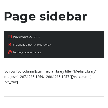
Page sidebar
noviembre 27, 2015
Publicado por:
Alexis AVILA
No hay comentarios
[vc_row][vc_column][stm_media_library title=”Media Library”
images=”1267,1268,1269,1266,1263,1257″][/vc_column]
[/vc_row]