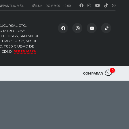
NEPANTLA, MÉX.
LUN - DOM 9:00 - 19.00
SUCURSAL CTO.
R MTRO. JOSÉ
CELOS 83, SAN MIGUEL
EPEC I SECC, MIGUEL
, 11850 CIUDAD DE
VER EN MAPA
, CDMX
0
COMPARAR