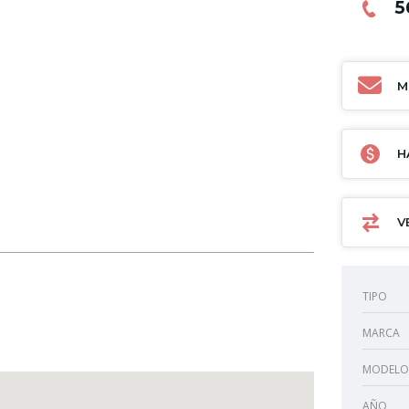
5
M
H
V
TIPO
MARCA
MODELO
AÑO