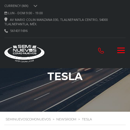
CURRENCY (MX)
LUN - DOM 9:00 - 19.00
AV MARIO COLIN MANZANA 030, TLALNEPANTLA CENTRO, 54000
TLALNEPANTLA, MÉX.
5614311696
TESLA
SEMINUEVOSCOMONUEVOS
>
NEWSROOM
>
TESLA