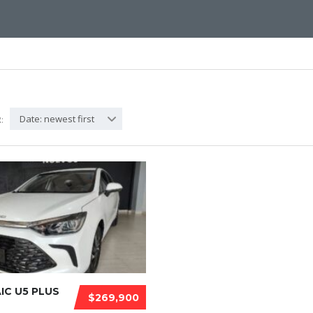
Date: newest first
:
AIC U5 PLUS
$269,900