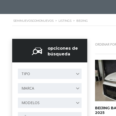
SEMINUEVOSCOMONUEVOS
>
LISTINGS
>
BEIJING
ORDENAR POR
opcicones de
búsqueda
TIPO
MARCA
MODELOS
BEIJING B
2025