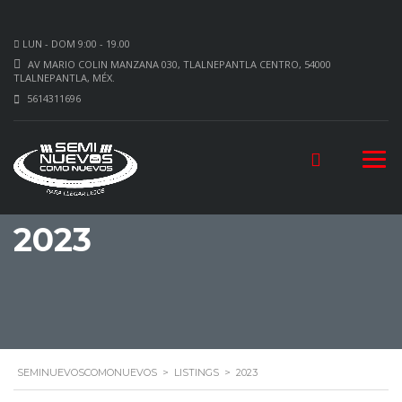
LUN - DOM 9:00 - 19.00
AV MARIO COLIN MANZANA 030, TLALNEPANTLA CENTRO, 54000
TLALNEPANTLA, MÉX.
5614311696
2023
SEMINUEVOSCOMONUEVOS
>
LISTINGS
>
2023